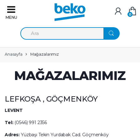
Skip to navigation
Skip to content
0
A
r
a
m
a
Anasayfa
Mağazalarımız
:
MAĞAZALARIMIZ
LEFKOŞA , GÖÇMENKÖY
LEVENT
Tel:
(0546) 991 2356
Adres:
Yüzbaşı Tekin Yurdabak Cad. Göçmenköy