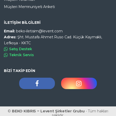
Müşteri Memnuniyeti Anketi
İLETİŞİM BİLGİLERİ
Email:
beko-iletisim@levent.com
Adres:
Şht. Mustafa Ahmet Ruso Cad. Küçük Kaymaklı,
Lefkoşa - KKTC
Satış Destek
Teknik Servis
BİZİ TAKİP EDİN
©
BEKO KIBRIS ~ Levent Şirketler Grubu
- Tüm hakları
saklıdır.