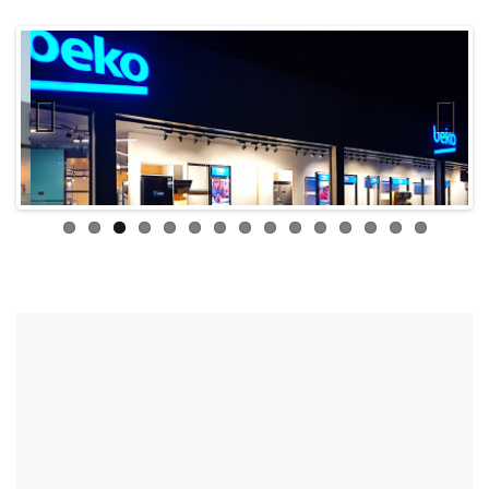
Previ
Next
ous