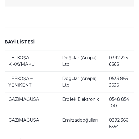
BAYİ LİSTESİ
LEFKOŞA –
Doğular (Anapa)
0392 225
K.KAYMAKLI
Ltd.
6666
LEFKOŞA –
Doğular (Anapa)
0533 865
YENİKENT
Ltd.
3636
GAZİMAĞUSA
Erbilek Elektronik
0548 854
1001
GAZİMAĞUSA
Emirzadeoğulları
0392 366
6354