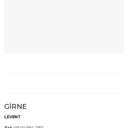
GİRNE
LEVENT
Tel:
(0546) 994 2356