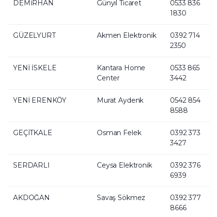
DEMİRHAN
Günyıl Ticaret
0533 836
1830
GÜZELYURT
Akmen Elektronik
0392 714
2350
YENİ İSKELE
Kantara Home
0533 865
Center
3442
YENİ ERENKÖY
Murat Aydenk
0542 854
8588
GEÇİTKALE
Osman Felek
0392 373
3427
SERDARLI
Ceysa Elektronik
0392 376
6939
AKDOĞAN
Savaş Sökmez
0392 377
8666