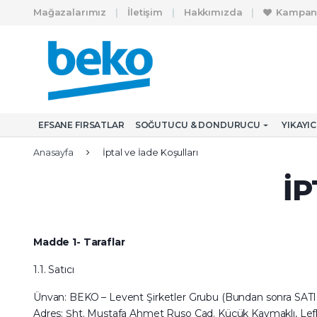
Skip to navigation
Skip to content
Mağazalarımız
İletişim
Hakkımızda
Kampan
A
r
a
m
EFSANE FIRSATLAR
SOĞUTUCU & DONDURUCU
YIKAYI
a
:
Anasayfa
İptal ve İade Koşulları
İP
Madde 1- Taraflar
1.1. Satıcı
Ünvan: BEKO – Levent Şirketler Grubu (Bundan sonra SATICI
Adres: Şht. Mustafa Ahmet Ruso Cad. Küçük Kaymaklı, Le