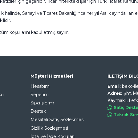
iler için geçerlidir. Ticari nitelikteki işler için Türk Ticaret Kanu
inde, Sanayi ve Ticaret Bakanlığınca her yıl Aralık ayında ilan ed
lidir.
m koşullarını kabul etmiş sayılır.
Müşteri Hizmetleri
İLETİŞİM BİL
Hesabım
Email:
beko-i
Adres:
Şht. M
cu
Sepetim
Kaymaklı, Lef
Siparişlerim
Satış Dest
Destek
Teknik Ser
Mesafeli Satış Sözleşmesi
Gizlilik Sözleşmesi
İptal ve İade Koşulları