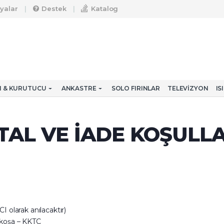
yalar
Destek
Katalog
CI & KURUTUCU
ANKASTRE
SOLO FIRINLAR
TELEVIZYON
IS
TAL VE İADE KOŞULL
 olarak anılacaktır)
fkoşa – KKTC