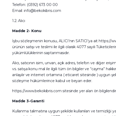
Telefon: (0392) 673 00 00
Email: info@bekokibris.com
1.2. Alıcı
Madde 2- Konu
İşbu sözleşmenin konusu, ALICI’nın SATICI’ya ait https://www.
ürünün satışı ve teslimi ile ilgili olarak 4077 sayılı Tüket
yükümlülüklerinin saptanmasıdır.
Alıcı, satıcının isim, unvan, açık adres, telefon ve diğer erişim
vs. satışa konu mal ile ilgili tüm ön bilgiler ve “cayma” hakkı
anlaşılır ve internet ortamına ( eticaret sitesinde ) uygun şeki
sözleşme hükümlerince kabul ve beyan eder.
https://www.bekokibris.com sitesinde yer alan ön bilgilendir
Madde 3-Garanti
Kullanma talimatına uygun şekilde kullanılan ve temizliği ya