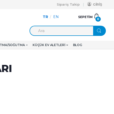
Sipariş Takip
GİRİŞ
TR
/
EN
SEPETIM
0
ITMA/SOĞUTMA
KÜÇÜK EV ALETLERI
BLOG
ARI