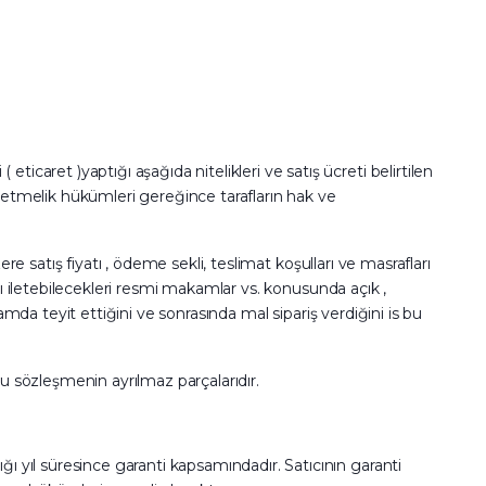
icaret )yaptığı aşağıda nitelikleri ve satış ücreti belirtilen
önetmelik hükümleri gereğince tarafların hak ve
zere satış fiyatı , ödeme sekli, teslimat koşulları ve masrafları
rını iletebilecekleri resmi makamlar vs. konusunda açık ,
rtamda teyit ettiğini ve sonrasında mal sipariş verdiğini is bu
bu sözleşmenin ayrılmaz parçalarıdır.
ğı yıl süresince garanti kapsamındadır. Satıcının garanti