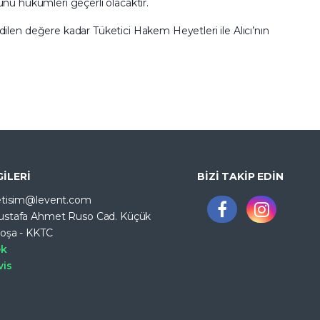
nunu hükümleri geçerli olacaktır.
ilen değere kadar Tüketici Hakem Heyetleri ile Alıcı’nın
GİLERİ
BİZİ TAKİP EDİN
letisim@levent.com
ustafa Ahmet Ruso Cad. Küçük
koşa - KKTC
ek
vis