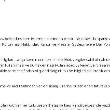
bekokibris.com internet sitesinden elektronik ortamda siparişini ( et
icilerin Korunması Hakkındaki Kanun ve Mesafeli Sözleşmelere Dair Y
 bilgileri , satışa konu malın temel nitelikleri, vergiler dahil olmak ü
nın kullanılması ve bu hakkın nasıl kullanılacağı , şikayet ve itirazla
lde satıcı tarafından bilgilendirildiğini , bu ön bilgileri elektronik o
me ve alıcı tarafından verilen sipariş üzerine düzenlenen fatura is 
pılan ürünler her türlü üretim hatasına karşı kendi belgesinde yazdı