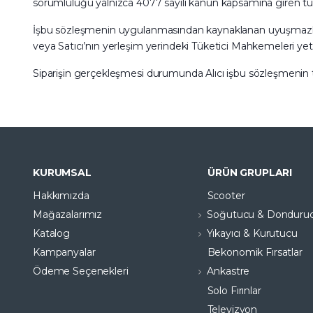
sorumluluğu yalnızca 4077 sayılı kanun kapsamına giren tüketic
İşbu sözleşmenin uygulanmasından kaynaklanan uyuşmazlık hal
veya Satıcı’nın yerleşim yerindeki Tüketici Mahkemeleri yetki
Siparişin gerçekleşmesi durumunda Alıcı işbu sözleşmenin tü
KURUMSAL
ÜRÜN GRUPLARI
Hakkımızda
Scooter
Mağazalarımız
Soğutucu & Donduru
Katalog
Yıkayıcı & Kurutucu
Kampanyalar
Bekonomik Fırsatlar
Ödeme Seçenekleri
Ankastre
Solo Fırınlar
Televizyon